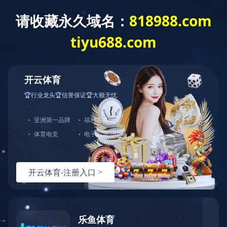
Home
About us
Produc