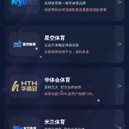
一甲胺
1
year
N,N-二乙基甲酰胺
1
year
N-乙基甲酰胺
1
year
KY.COM
1
year
甲酸甲酯
1
year
N-甲基甲酰胺
1
year
甲酰胺
1
year
Warmly congratulate Suqian Xinya Technology Co., Ltd. website
year
Warmly congratulate Suqian Xinya Technology Co., Ltd. website
year
Warmly congratulate Suqian Xinya Technology Co., Ltd. website
year
Monomethylamine
1
year
N,N-Diethyl formamide(DEF)
1
year
N-ethylformamide(NEF)
1
year
Dimethyl amine
1
year
Methyl formate
1
year
N-Methylformamide(NMF)
1
year
Formamide(FA)
1
year
kaiyun·开云（中国）官方网站
|
开云网页版·官方版在线登入
|
星空体育(中国)
官方网站
|
世界杯官方网页版
|
华体会体育
|
开云网页版登录入口
|
华体会体育
|
MK体育·(国际)官方网站
|
KAIYUN.COM·开云「中国」官方网站
|