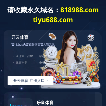
网站地图-KY.COM
URL
Priority
Cha
KY.COM
1
Alw
ISO14064温室气体核查报告
1
year
14067产品碳足迹报告
1
year
2024年度社会责任报告
1
year
KY.COM年产3万吨多胺、1.2万吨乙二胺项目环境影响报告书报批前全本公示
KY.COM年产3万吨多胺、1.2万吨乙二胺项目 环境影响评价公众参与说明
year
KY.COM年产3万吨多胺、1.2万吨乙二胺项目 环境影响报告书
year
清洁生产-双有企业环境信息公开表
1
year
KY.COM年产3万吨多胺、1.2万吨乙二胺项目 环境影响评价第二次公示
year
社会责任报告
1
year
新亚验收公示
1
year
新亚科技验收意见
1
year
新亚验收报告
1
year
祝贺公司取得高新技术企业证书
1
year
热烈祝贺KY.COM网站开通
1
year
热烈祝贺KY.COM网站开通
1
year
热烈祝贺KY.COM网站开通
1
year