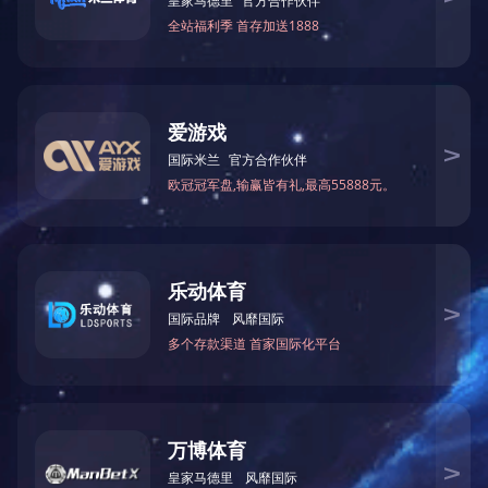
2016年11月公司被评为高新技术企业
kaiyun·开云（中国）官方网站
|
开云网页版·官方版在线登入
|
星空体育(中国)官方网
站
|
世界杯官方网页版
|
华体会体育
|
开云网页版登录入口
|
华体会体育
|
MK体育·(国