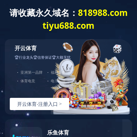
网站首页
公司简介
产