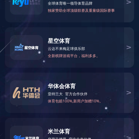
甲酰胺
N-甲基甲酰胺
75-12-7
123-39-7