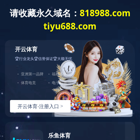
网站首页
公司简介
产