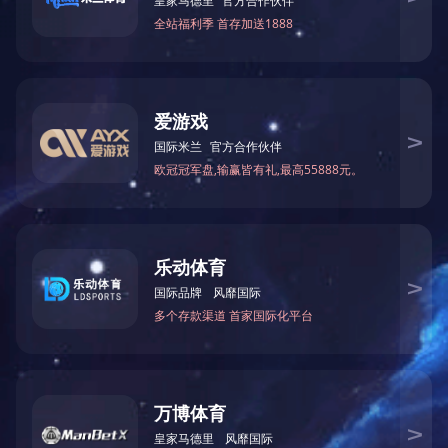
地 址：江苏省宿迁市经济开发区北区南化
联 系 人：万建龙
电 话：0527-84836100
内贸电话：邹 蕾 13921078098
邮 箱：
gxinyachem@xinyachem.com
,
jsx