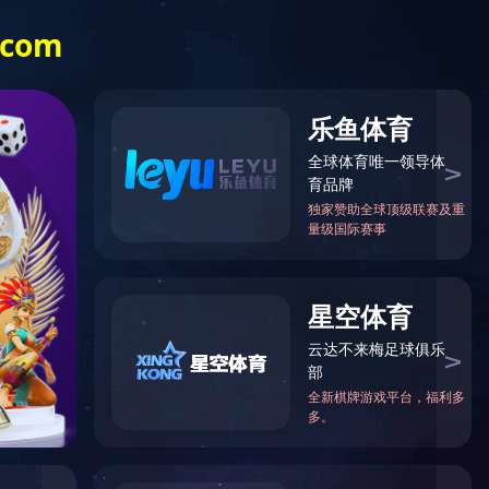
络
在线留言
开云（中国）
ENGLISH