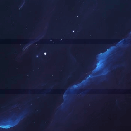
推荐产品
KY.COM
甲酸甲酯
N-乙
124-40-3
107-31-3
647
新闻中心
NEWS